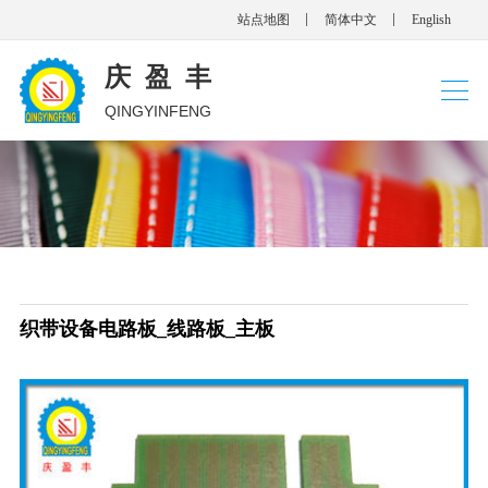
站点地图
简体中文
English
庆盈丰
QINGYINFENG
织带设备电路板_线路板_主板