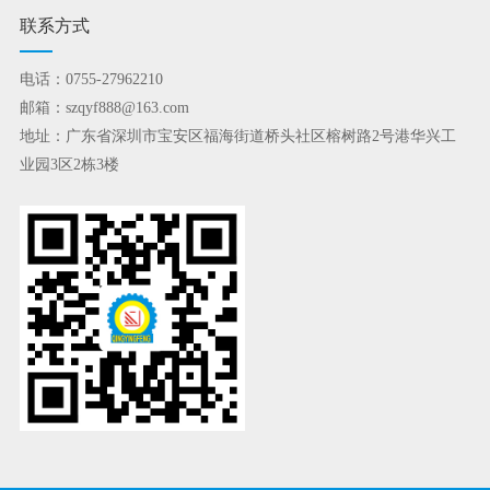
联系方式
电话：0755-27962210
邮箱：szqyf888@163.com
地址：广东省深圳市宝安区福海街道桥头社区榕树路2号港华兴工
业园3区2栋3楼