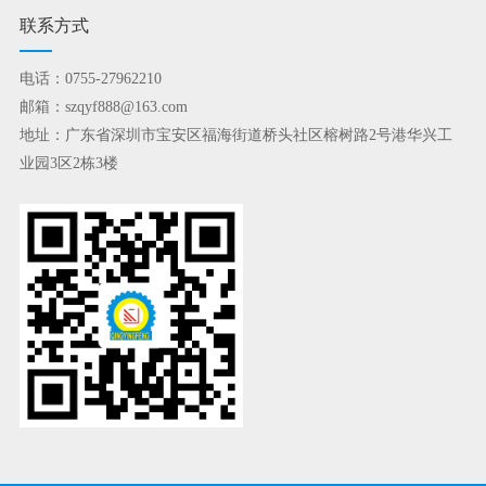
联系方式
电话：0755-27962210
邮箱：szqyf888@163.com
地址：广东省深圳市宝安区福海街道桥头社区榕树路2号港华兴工
业园3区2栋3楼