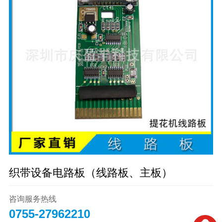
织带设备电路板（线路板、主板）
咨询服务热线
0755-27962210