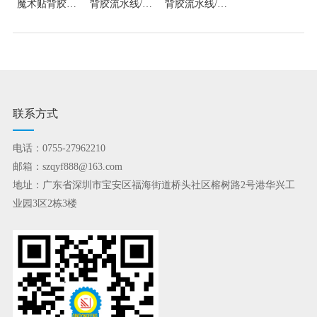
魔术贴背胶流
背胶流水线/背
背胶流水线/背
水线/背胶机
胶机
胶机
联系方式
电话：0755-27962210
邮箱：szqyf888@163.com
地址：广东省深圳市宝安区福海街道桥头社区榕树路2号港华兴工
业园3区2栋3楼