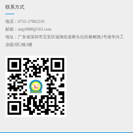
联系方式
电话：0755-27962210
邮箱：szqyf888@163.com
地址：广东省深圳市宝安区福海街道桥头社区榕树路2号港华兴工
业园3区2栋3楼