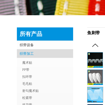
鱼刺带
所有产品
织带设备
织带加工
魔术贴
PP带
扣环带
毛毛粘
射勾魔术贴
松紧带
提花带