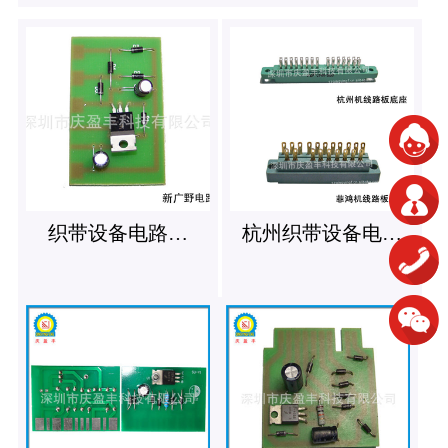
织带设备电路板
杭州织带设备电路
（线路板、主板）
板底座