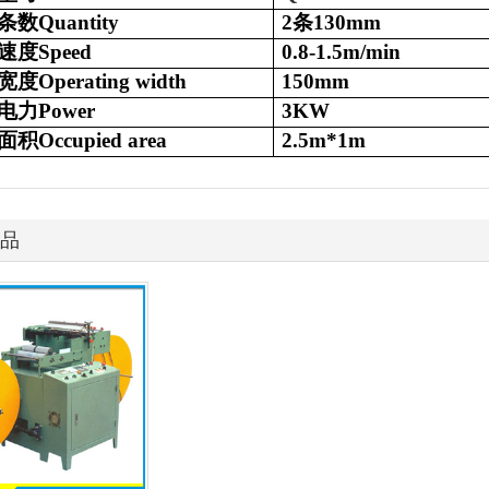
条数
Quantity
2
条
130mm
速度
Speed
0.8-1.5m/min
宽度
Operating width
150mm
电力
Power
3KW
面积
Occupied area
2.5m*1m
品