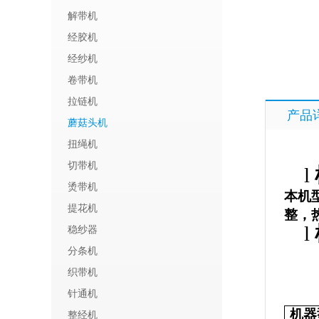
解带机
经胶机
经纱机
卷带机
拉链机
产品
蘑菇头机
扭绳机
切带机
l
烫带机
本机
提花机
整，
l
稳纱器
分条机
织带机
针通机
机器
整经机