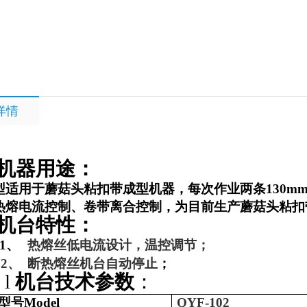
详情
机器用途：
型适用于蘑菇头粘扣带成型机器，每次作业两条
130m
热熔电流控制、卷带离合控制，为目前生产蘑菇头粘扣
机台特性：
1、
热熔丝低电流设计，温控调节；
2、
断热熔丝机台自动停止
；
l
机台技术参数
：
型号
Model
QYF-102