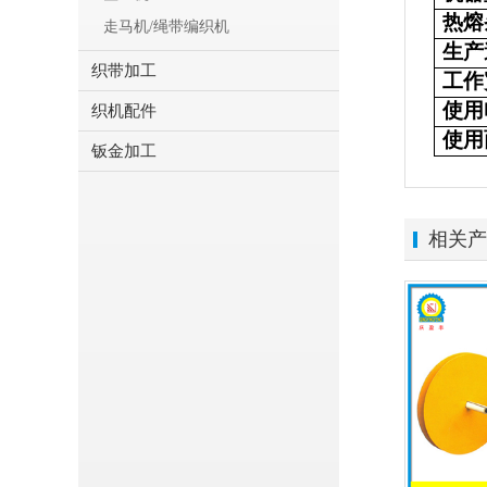
热熔
走马机/绳带编织机
生产
织带加工
工作
使用
织机配件
使用
钣金加工
相关产