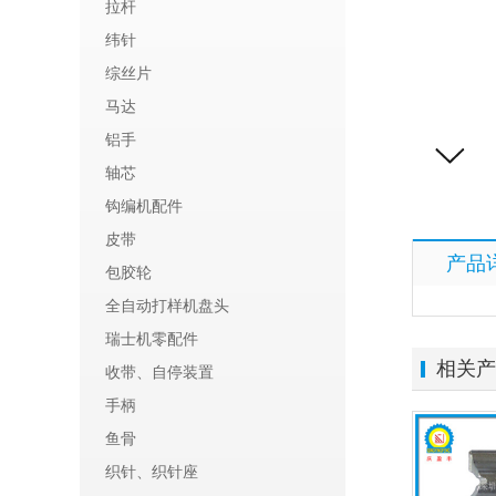
拉杆
纬针
综丝片
马达
铝手
轴芯
钩编机配件
皮带
产品
包胶轮
全自动打样机盘头
瑞士机零配件
相关产
收带、自停装置
手柄
鱼骨
织针、织针座