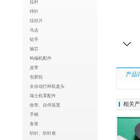
拉杆
纬针
综丝片
马达
铝手
轴芯
钩编机配件
皮带
产品
包胶轮
全自动打样机盘头
瑞士机零配件
相关产
收带、自停装置
手柄
鱼骨
织针、织针座