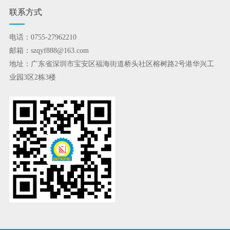
联系方式
电话：0755-27962210
邮箱：szqyf888@163.com
地址：广东省深圳市宝安区福海街道桥头社区榕树路2号港华兴工
业园3区2栋3楼