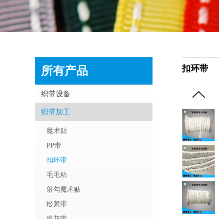
扣环带
所有产品
织带设备
织带加工
魔术贴
PP带
扣环带
毛毛粘
射勾魔术贴
松紧带
提花带